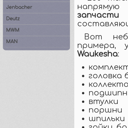
напрямую 
Jenbacher
запчасти
Deutz
составляющ
MWM
Вот неб
MAN
примера,
Waukesha
:
комплек
головка 
коллекто
подшипн
втулки
поршни
шпильки
гайки, б