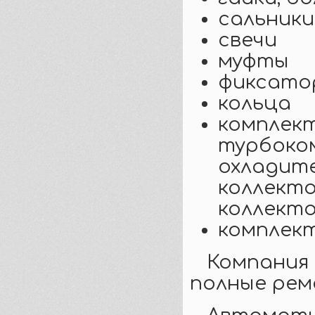
сальник
свечи
муфты
фиксато
кольца
комплект
турбоко
охладите
коллекто
коллект
комплект
Компани
полные рем