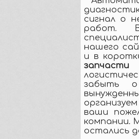
Автомат
диагности
сигнал о н
работ. 
специалист
нашего сай
и в коротк
запчасти
логистич
забыть о
вынужден
организуем
ваши поже
компании. 
остались д