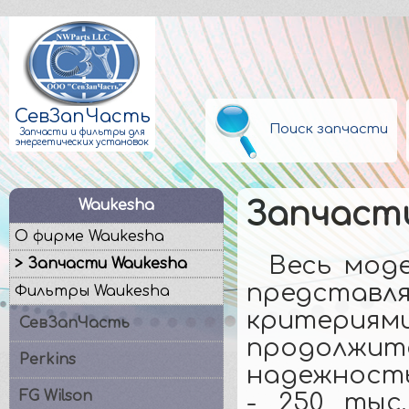
СевЗапЧасть
Поиск запчасти
Запчасти и фильтры для
энергетических установок
Waukesha
Запчасти
О фирме Waukesha
Весь мод
> Запчасти Waukesha
представл
Фильтры Waukesha
критери
СевЗапЧасть
продолжит
Perkins
надежность
FG Wilson
- 250 тыс