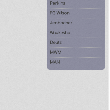
Perkins
FG Wilson
Jenbacher
Waukesha
Deutz
MWM
MAN