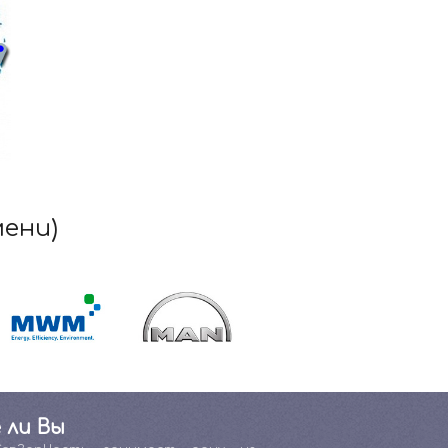
мени)
 ли Вы