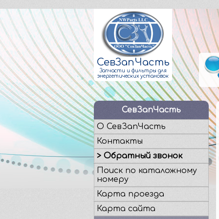
СевЗапЧасть
Запчасти и фильтры для
энергетических установок
СевЗапЧасть
О СевЗапЧасть
Контакты
> Обратный звонок
Поиск по каталожному
номеру
Карта проезда
Карта сайта