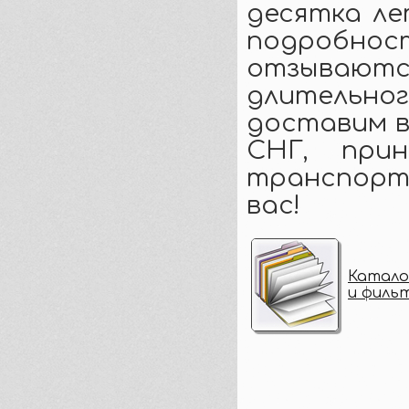
десятка ле
подробност
отзываю
длительно
доставим в
СНГ, при
транспорт
вас!
Катало
и филь