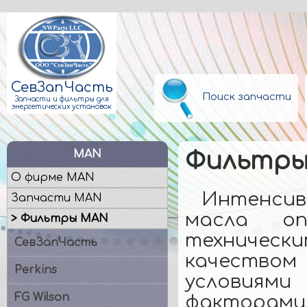
СевЗапЧасть
Поиск запчасти
Запчасти и фильтры для
энергетических установок
MAN
Фильтры
О фирме MAN
Интенсив
Запчасти MAN
масла оп
> Фильтры MAN
техничес
СевЗапЧасть
качество
Perkins
условиям
FG Wilson
фактора