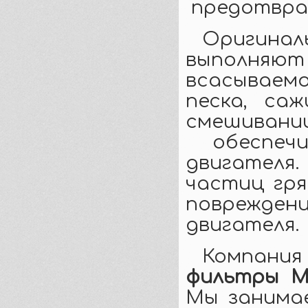
предотвра
Оригина
выполня
всасываем
песка, са
смешиван
обеспечи
двигателя
частиц гр
поврежден
двигателя.
Компани
фильтры 
Мы занима