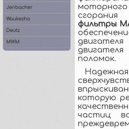
моторного
Jenbacher
сгорания
Waukesha
фильтры M
Deutz
обеспече
двигател
MWM
двигател
пол
Надежна
сверхч
впрыскива
которую р
качестве
частиц в
преждевре